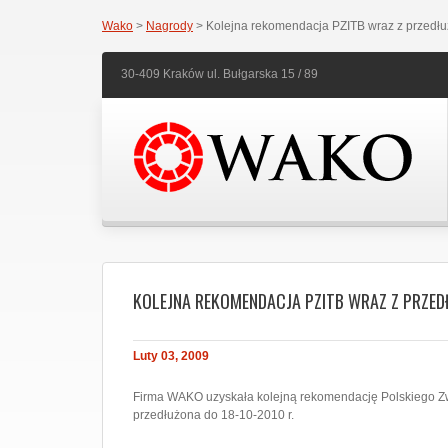
Wako
>
Nagrody
> Kolejna rekomendacja PZITB wraz z przedłu
30-409 Kraków ul. Bułgarska 15 / 89
KOLEJNA REKOMENDACJA PZITB WRAZ Z PRZED
Luty 03, 2009
Firma WAKO uzyskała kolejną rekomendację Polskiego Z
przedłużona do 18-10-2010 r.