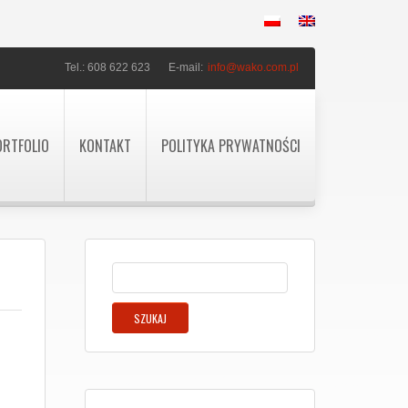
Tel.: 608 622 623
E-mail:
info@wako.com.pl
ORTFOLIO
KONTAKT
POLITYKA PRYWATNOŚCI