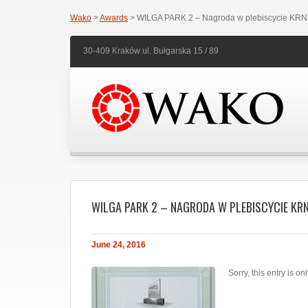
Wako
>
Awards
> WILGA PARK 2 – Nagroda w plebiscycie KRN 
30-409 Kraków ul. Bułgarska 15 / 89
WILGA PARK 2 – NAGRODA W PLEBISCYCIE KR
June 24, 2016
Sorry, this entry is on