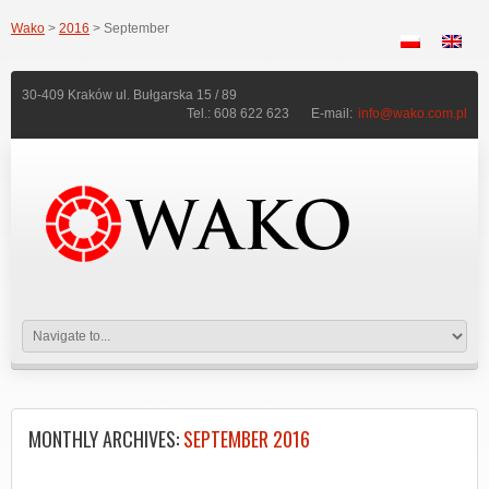
Wako
>
2016
> September
30-409 Kraków ul. Bułgarska 15 / 89
Tel.: 608 622 623
E-mail:
info@wako.com.pl
MONTHLY ARCHIVES:
SEPTEMBER 2016