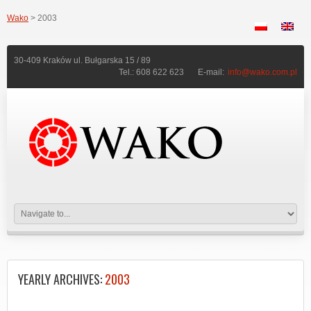
Wako
> 2003
30-409 Kraków ul. Bułgarska 15 / 89
Tel.: 608 622 623
E-mail:
info@wako.com.pl
YEARLY ARCHIVES:
2003