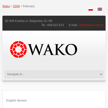
Wako
>
2009
> February
30-409 Kraków ul. Bułgarska 15 / 89
Tel.: 608 622 623
E-mail:
info@wako.com.pl
English Version