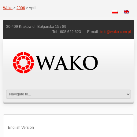
Wako
>
2006
> April
30-409 Kraków ul. Bułgarska 15 / 89
Tel.: 608 622 623
E-mail:
info@wako.com.pl
English Version