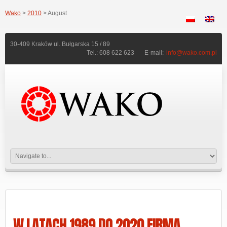
Wako
>
2010
> August
30-409 Kraków ul. Bułgarska 15 / 89
Tel.: 608 622 623
E-mail:
info@wako.com.pl
W LATACH 1989 DO 2020 FIRMA